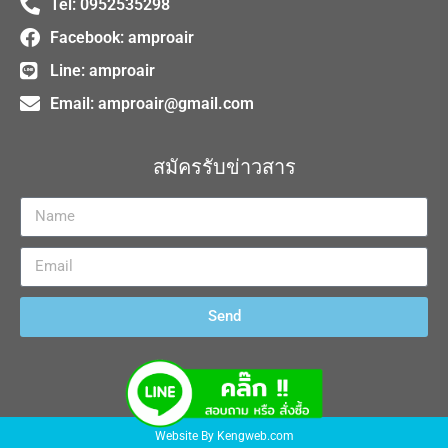
Tel: 0952535298​
Facebook: amproair
Line: amproair
Email:
amproair@gmail.com
สมัครรับข่าวสาร
Send
Website By
Kengweb.com