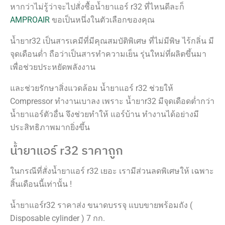
หากว่าไม่รู้ว่าจะไปสั่งซื้อน้ำยาแอร์ r32 ที่ไหนดีละก็
AMPROAIR
ขอเป็นหนึ่งในตัวเลือกของคุณ
น้ำยาr32 เป็นสารเคมีที่มีคุณสมบัติพิเศษ ที่ไม่มีพิษ ไร้กลิ่น มี
จุดเดือนต่ำ ถือว่าเป็นสารทำความเย็น รุ่นใหม่ที่ผลิตขึ้นมา
เพื่อช่วยประหยัดพลังงาน
และช่วยรักษาสิ่งแวดล้อม น้ำยาแอร์ r32 ช่วยให้
Compressor ทำงานเบาลง เพราะ น้ำยาr32 มีจุดเดือดต่ำกว่า
น้ำยาแอร์ตัวอื่น จึงช่วยทำให้ แอร์บ้าน ทำงานได้อย่างมี
ประสิทธิภาพมากยิ่งขึ้น
น้ำยาแอร์ r32 ราคาถูก
ในกรณีที่สั่งน้ำยาแอร์ r32 เยอะ เรามีส่วนลดพิเศษให้ เฉพาะ
สิ้นเดือนนี้เท่านั้น !
น้ำยาแอร์r32 ราคาส่ง
ขนาดบรรจุ แบบขายพร้อมถัง (
Disposable cylinder ) 7 กก.