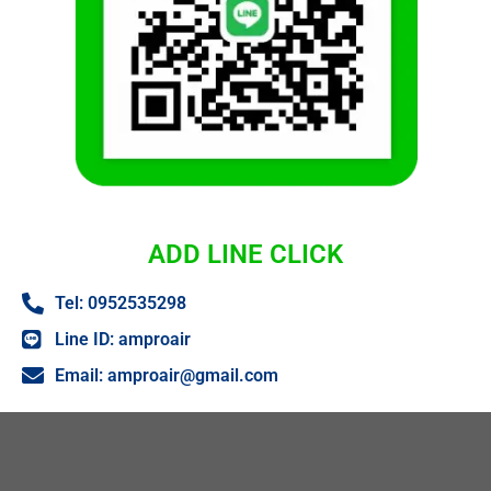
ADD LINE CLICK
Tel: 0952535298
Line ID: amproair
Email:
amproair@gmail.com