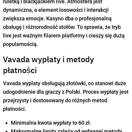
ruletką i blackjackiem live. Atmosfera jest
dynamiczna, a element losowości i interakcji
zwiększa emocje. Kasyno dba o profesjonalną
obsługę i różnorodność stołów. To sprawia, że tryb
live jest ważnym filarem platformy i cieszy się dużą
popularnością.
Vavada wypłaty i metody
płatności
Vavada wyplaty obsługują złotówki, co stanowi duże
udogodnienie dla graczy z Polski. Proces wypłaty jest
przejrzysty i dostosowany do różnych metod
płatności.
Minimalna kwota wypłaty to 60 zł.
Maksymalne limity zależą od wybranej metody