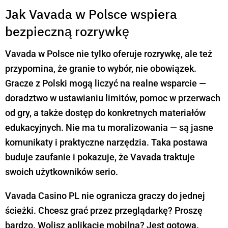
Jak Vavada w Polsce wspiera
bezpieczną rozrywkę
Vavada w Polsce nie tylko oferuje rozrywkę, ale też
przypomina, że granie to wybór, nie obowiązek.
Gracze z Polski mogą liczyć na realne wsparcie —
doradztwo w ustawianiu limitów, pomoc w przerwach
od gry, a także dostęp do konkretnych materiałów
edukacyjnych. Nie ma tu moralizowania — są jasne
komunikaty i praktyczne narzędzia. Taka postawa
buduje zaufanie i pokazuje, że Vavada traktuje
swoich użytkowników serio.
Vavada Casino PL nie ogranicza graczy do jednej
ścieżki. Chcesz grać przez przeglądarkę? Proszę
bardzo. Wolisz aplikację mobilną? Jest gotowa.