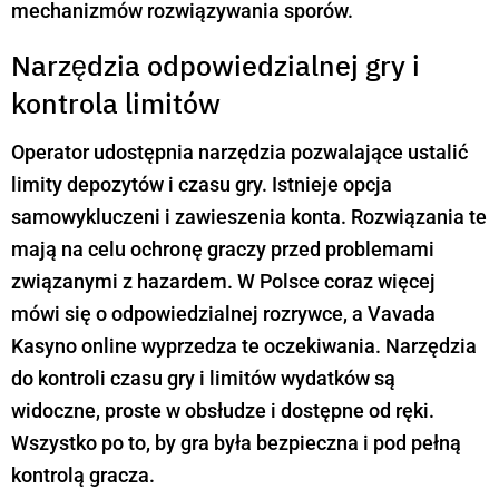
mechanizmów rozwiązywania sporów.
Narzędzia odpowiedzialnej gry i
kontrola limitów
Operator udostępnia narzędzia pozwalające ustalić
limity depozytów i czasu gry. Istnieje opcja
samowykluczeni i zawieszenia konta. Rozwiązania te
mają na celu ochronę graczy przed problemami
związanymi z hazardem. W Polsce coraz więcej
mówi się o odpowiedzialnej rozrywce, a Vavada
Kasyno online wyprzedza te oczekiwania. Narzędzia
do kontroli czasu gry i limitów wydatków są
widoczne, proste w obsłudze i dostępne od ręki.
Wszystko po to, by gra była bezpieczna i pod pełną
kontrolą gracza.