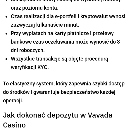
oraz poziomu konta.
Czas realizacji dla e-portfeli i kryptowalut wynosi
zazwyczaj kilkanaście minut.
Przy wypłatach na karty płatnicze i przelewy
bankowe czas oczekiwania może wynosić do 3
dni roboczych.
Wszystkie transakcje są objęte procedurą
weryfikacji KYC.
To elastyczny system, który zapewnia szybki dostęp
do środków i gwarantuje bezpieczeństwo każdej
operacji.
Jak dokonać depozytu w Vavada
Casino