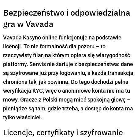
Bezpieczeństwo i odpowiedzialna
gra w Vavada
Vavada Kasyno online funkcjonuje na podstawie
licencji. To nie formalność dla pozoru – to
rzeczywisty filar, na którym opiera się wiarygodność
platformy. Serwis nie żartuje z bezpieczeństwa: dane
są szyfrowane już przy logowaniu, a każda transakcja
chroniona tak, jak powinna. Do tego dochodzi pełna
weryfikacja KYC, więc o anonimowe konta nie ma tu
mowy. Gracze z Polski mogą mieć spokojną głowę –
pieniądze są tam, gdzie trzeba, a dostęp do konta ma
tylko właściciel.
Licencje, certyfikaty i szyfrowanie