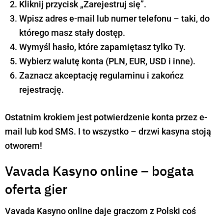
Kliknij przycisk „Zarejestruj się”.
Wpisz adres e-mail lub numer telefonu – taki, do
którego masz stały dostęp.
Wymyśl hasło, które zapamiętasz tylko Ty.
Wybierz walutę konta (PLN, EUR, USD i inne).
Zaznacz akceptację regulaminu i zakończ
rejestrację.
Ostatnim krokiem jest potwierdzenie konta przez e-
mail lub kod SMS. I to wszystko – drzwi kasyna stoją
otworem!
Vavada Kasyno online – bogata
oferta gier
Vavada Kasyno online daje graczom z Polski coś