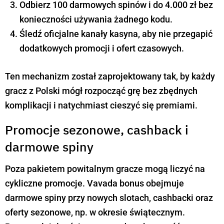
Odbierz 100 darmowych spinów i do 4.000 zł bez
konieczności używania żadnego kodu.
Śledź oficjalne kanały kasyna, aby nie przegapić
dodatkowych promocji i ofert czasowych.
Ten mechanizm został zaprojektowany tak, by każdy
gracz z Polski mógł rozpocząć grę bez zbędnych
komplikacji i natychmiast cieszyć się premiami.
Promocje sezonowe, cashback i
darmowe spiny
Poza pakietem powitalnym gracze mogą liczyć na
cykliczne promocje. Vavada bonus obejmuje
darmowe spiny przy nowych slotach, cashbacki oraz
oferty sezonowe, np. w okresie świątecznym.