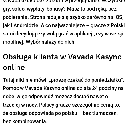
Vavada działa bez zarzutu w przeglądarce. Wszystkie
gry, saldo, wypłaty, bonusy? Masz to pod ręką, bez
pobierania. Strona ładuje się szybko zarówno na iOS,
jak i Androidzie. A co najważniejsze – gracze z Polski
sami decydują czy wolą grać w aplikacji, czy w wersji
mobilnej. Wybór należy do nich.
Obsługa klienta w Vavada Kasyno
online
Tutaj nikt nie mówi: „proszę czekać do poniedziałku”.
Pomoc w Vavada Kasyno online działa 24 godziny na
dobę, więc odpowiedź możesz dostać nawet o
trzeciej w nocy. Polscy gracze szczególnie cenią to,
że obsługa odpowiada po polsku – bez tłumaczeń,
bez kombinowania.