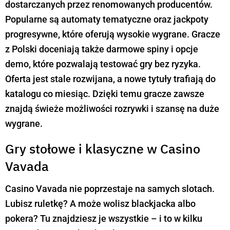
dostarczanych przez renomowanych producentów.
Popularne są automaty tematyczne oraz jackpoty
progresywne, które oferują wysokie wygrane. Gracze
z Polski doceniają także darmowe spiny i opcje
demo, które pozwalają testować gry bez ryzyka.
Oferta jest stale rozwijana, a nowe tytuły trafiają do
katalogu co miesiąc. Dzięki temu gracze zawsze
znajdą świeże możliwości rozrywki i szansę na duże
wygrane.
Gry stołowe i klasyczne w Casino
Vavada
Casino Vavada nie poprzestaje na samych slotach.
Lubisz ruletkę? A może wolisz blackjacka albo
pokera? Tu znajdziesz je wszystkie – i to w kilku