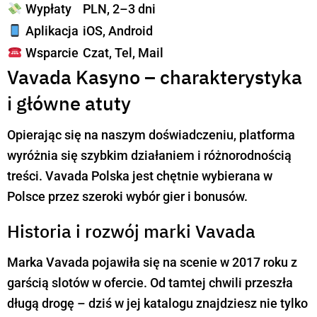
Wypłaty
PLN, 2–3 dni
Aplikacja
iOS, Android
Wsparcie
Czat, Tel, Mail
Vavada Kasyno – charakterystyka
i główne atuty
Opierając się na naszym doświadczeniu, platforma
wyróżnia się szybkim działaniem i różnorodnością
treści. Vavada Polska jest chętnie wybierana w
Polsce przez szeroki wybór gier i bonusów.
Historia i rozwój marki Vavada
Marka Vavada pojawiła się na scenie w 2017 roku z
garścią slotów w ofercie. Od tamtej chwili przeszła
długą drogę – dziś w jej katalogu znajdziesz nie tylko