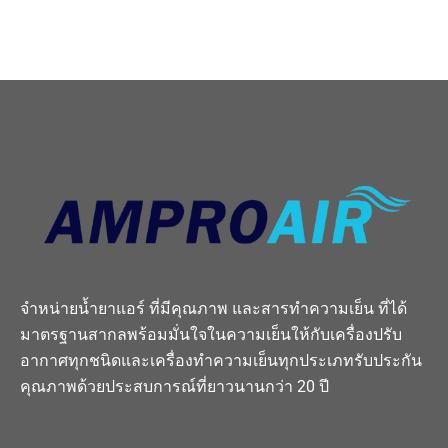
จำหน่ายน้ำยาแอร์ ที่มีคุณภาพ และสารทำความเย็น ที่ได้
มาตรฐานสากลพร้อมมั่นใจในความเย็นให้กับเครื่องปรับ
อากาศทุกชนิดและเครื่องทำความเย็นทุกประเภทรับประกัน
คุณภาพด้วยประสบการณ์ที่ยาวนานกว่า 20 ปี