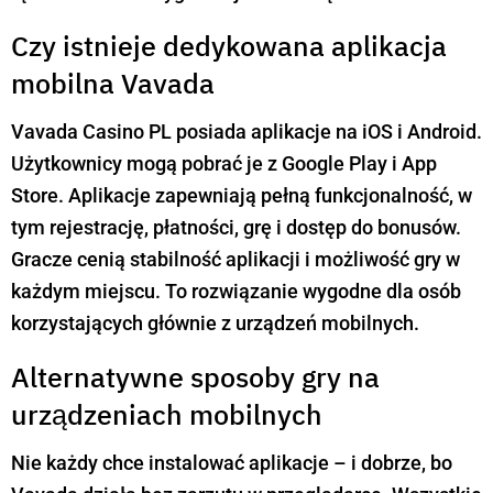
Czy istnieje dedykowana aplikacja
mobilna Vavada
Vavada Casino PL posiada aplikacje na iOS i Android.
Użytkownicy mogą pobrać je z Google Play i App
Store. Aplikacje zapewniają pełną funkcjonalność, w
tym rejestrację, płatności, grę i dostęp do bonusów.
Gracze cenią stabilność aplikacji i możliwość gry w
każdym miejscu. To rozwiązanie wygodne dla osób
korzystających głównie z urządzeń mobilnych.
Alternatywne sposoby gry na
urządzeniach mobilnych
Nie każdy chce instalować aplikacje – i dobrze, bo