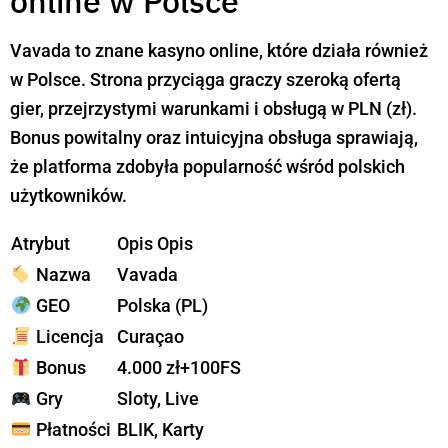
online w Polsce
Vavada to znane kasyno online, które działa również
w Polsce. Strona przyciąga graczy szeroką ofertą
gier, przejrzystymi warunkami i obsługą w PLN (zł).
Bonus powitalny oraz intuicyjna obsługa sprawiają,
że platforma zdobyła popularność wśród polskich
użytkowników.
Atrybut
Opis Opis
Nazwa
Vavada
GEO
Polska (PL)
Licencja
Curaçao
Bonus
4.000 zł+100FS
Gry
Sloty, Live
Płatności
BLIK, Karty