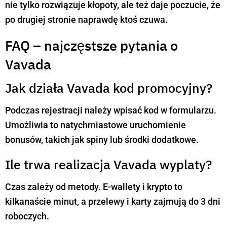
nie tylko rozwiązuje kłopoty, ale też daje poczucie, że
po drugiej stronie naprawdę ktoś czuwa.
FAQ – najczęstsze pytania o
Vavada
Jak działa Vavada kod promocyjny?
Podczas rejestracji należy wpisać kod w formularzu.
Umożliwia to natychmiastowe uruchomienie
bonusów, takich jak spiny lub środki dodatkowe.
Ile trwa realizacja Vavada wyplaty?
Czas zależy od metody. E-wallety i krypto to
kilkanaście minut, a przelewy i karty zajmują do 3 dni
roboczych.